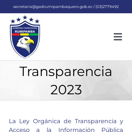
Skip
secretaria@gadrumipambaquero.gob.ec /
(03)2779492
to
content
Togg
Nav
INICIO
Transparencia
PARROQUIA
2023
Autoridades
TRANSPARENCIA
Misión y Visión
2026
MOD. DE GESTIÓN
Gaceta
2025
Servicios Básicos
ACT. ECONÓMICA
La Ley Orgánica de Transparencia y
Acceso a la Información Pública