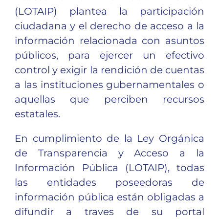
2019
Rendición de Cuentas
2024
Vialidad
Ferias locales
TURISMO
(LOTAIP) plantea la participación
2023
2021
Correo Institucional
2023
Salud
Agricultura
Atractivos Turisticos
CONTACTO
ciudadana y el derecho de acceso a la
información relacionada con asuntos
2024
2023
Plan de desarrollo y Ordenamiento territorial
2022
Infraestructura
Comercio
Fiestas patronales y parroquiales
públicos, para ejercer un efectivo
control y exigir la rendición de cuentas
2024
2021
Socio Cultural
Flora y Fauna
a las instituciones gubernamentales o
2020
Proyectos Ejecutados
Gastronomía
aquellas que perciben recursos
estatales.
2019
Sectores Vulnerables
En cumplimiento de la Ley Orgánica
2018
Capacitaciones
de Transparencia y Acceso a la
2017
Educación
Información Pública (LOTAIP), todas
las entidades poseedoras de
2016
Actividades Sociales
información pública están obligadas a
Deportes
difundir a traves de su portal